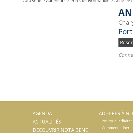
NotaBene
>
Adhérents
>
Ports de Normandie
> Anne PE
AN
Char
Por
Réser
Connec
AGENDA
ADHÉRER À NO
ACTUALITÉS
Pourquoi adhérer 
Comment adhérer
DÉCOUVRIR NOTA BENE