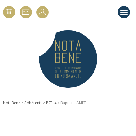
NotaBene
>
Adhérents
>
PST14
> Baptiste JAMET