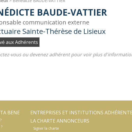
sieux
> Bénédicte BAUDE-VATTIER
NÉDICTE BAUDE-VATTIER
onsable communication externe
tuaire Sainte-Thérèse de Lisieux
vé aux Adhérents
tez-vous ou devenez adhérent pour voir plus d'informatio
TA BENE
ENTREPRISES ET INSTITUTIONS ADHÉRENT
?
LA CHARTE ANNONCEURS
 ?
Signer la charte