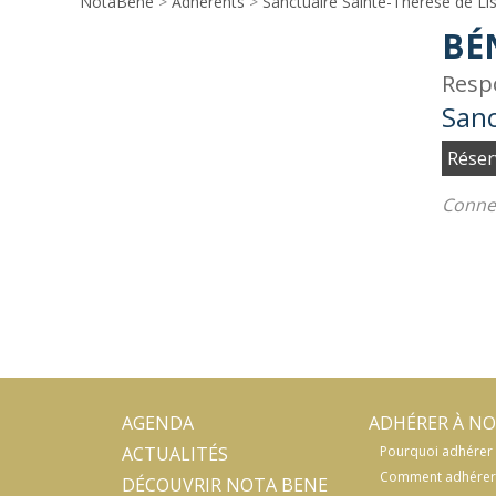
NotaBene
>
Adhérents
>
Sanctuaire Sainte-Thérèse de Li
BÉ
Resp
Sanc
Réser
Connec
AGENDA
ADHÉRER À NO
ACTUALITÉS
Pourquoi adhérer 
Comment adhérer
DÉCOUVRIR NOTA BENE