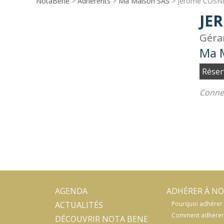
NotaBene
>
Adhérents
>
Ma Maison SAS
> Jerome COSN
JE
Géra
Ma 
Réser
Connec
AGENDA
ADHÉRER À NO
ACTUALITÉS
Pourquoi adhérer 
Comment adhérer
DÉCOUVRIR NOTA BENE