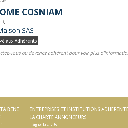
IAM
ROME COSNIAM
nt
Maison SAS
vé aux Adhérents
tez-vous ou devenez adhérent pour voir plus d'informatio
TA BENE
ENTREPRISES ET INSTITUTIONS ADHÉRENT
?
LA CHARTE ANNONCEURS
 ?
Signer la charte