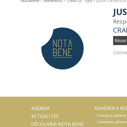
NotaBene
>
Adhérents
>
CRAF2S - EJN
> Justin DEMESLA
JU
Resp
CRAF
Réser
Connec
AGENDA
ADHÉRER À NO
ACTUALITÉS
Pourquoi adhérer 
Comment adhérer
DÉCOUVRIR NOTA BENE