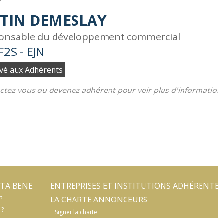
Y
STIN DEMESLAY
onsable du développement commercial
2S - EJN
vé aux Adhérents
tez-vous ou devenez adhérent pour voir plus d'informatio
TA BENE
ENTREPRISES ET INSTITUTIONS ADHÉRENT
?
LA CHARTE ANNONCEURS
 ?
Signer la charte