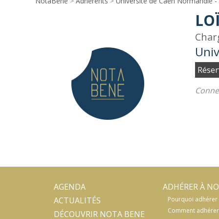
NotaBene
>
Adhérents
>
Université de Caen Normandie -
LO
Char
Univ
Réser
Connec
AGENDA
ADHÉRER À NO
ACTUALITÉS
Pourquoi adhérer 
Comment adhérer
DÉCOUVRIR NOTA BENE