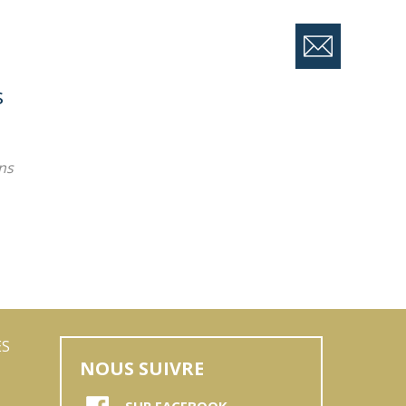
s
ns
ES
NOUS SUIVRE