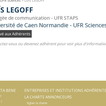
 UFR Sciences
> Loïs LEGOFF
ÏS LEGOFF
gée de communication - UFR STAPS
ersité de Caen Normandie - UFR Science
vé aux Adhérents
tez-vous ou devenez adhérent pour voir plus d'informatio
TA BENE
ENTREPRISES ET INSTITUTIONS ADHÉRENT
?
LA CHARTE ANNONCEURS
 ?
Signer la charte