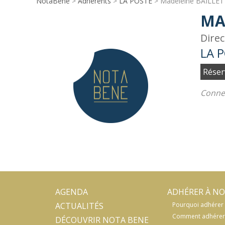
NotaBene
>
Adhérents
>
LA POSTE
> Madeleine BAILLET
MA
Direc
LA 
Réser
Connec
AGENDA
ADHÉRER À NO
ACTUALITÉS
Pourquoi adhérer 
Comment adhérer
DÉCOUVRIR NOTA BENE