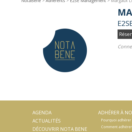
NotaBene
>
Adhérents
>
E2SE Management
> Margaux L
MA
E2S
Réser
Connec
AGENDA
ADHÉRER À NO
ACTUALITÉS
Pourquoi adhérer 
Comment adhérer
DÉCOUVRIR NOTA BENE