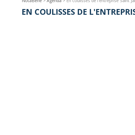
NotaBene
>
Agenda
> En coulisses de l'entreprise Saint 
EN COULISSES DE L'ENTREPRI